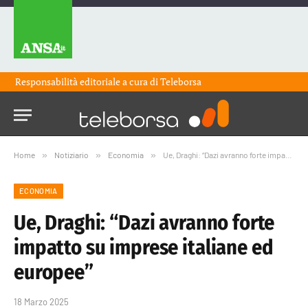
Responsabilità editoriale a cura di
Teleborsa
Home
»
Notiziario
»
Economia
»
Ue, Draghi: “Dazi avranno forte impatto su imprese italiane ed europee”
ECONOMIA
Ue, Draghi: “Dazi avranno forte
impatto su imprese italiane ed
europee”
18 Marzo 2025