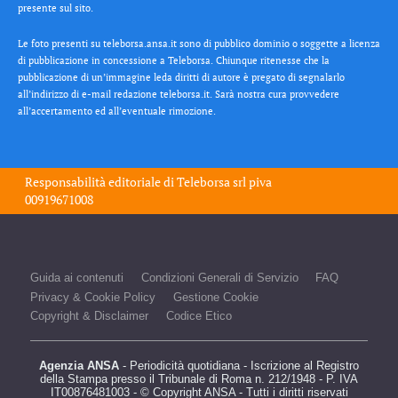
presente sul sito.
Le foto presenti su teleborsa.ansa.it sono di pubblico dominio o soggette a licenza
di pubblicazione in concessione a Teleborsa. Chiunque ritenesse che la
pubblicazione di un’immagine leda diritti di autore è pregato di segnalarlo
all’indirizzo di e-mail redazione teleborsa.it. Sarà nostra cura provvedere
all’accertamento ed all’eventuale rimozione.
Responsabilità editoriale di
Teleborsa srl
piva
00919671008
Guida ai contenuti
Condizioni Generali di Servizio
FAQ
Privacy & Cookie Policy
Gestione Cookie
Copyright & Disclaimer
Codice Etico
Agenzia ANSA
- Periodicità quotidiana - Iscrizione al Registro
della Stampa presso il Tribunale di Roma n. 212/1948 - P. IVA
IT00876481003 - © Copyright ANSA - Tutti i diritti riservati