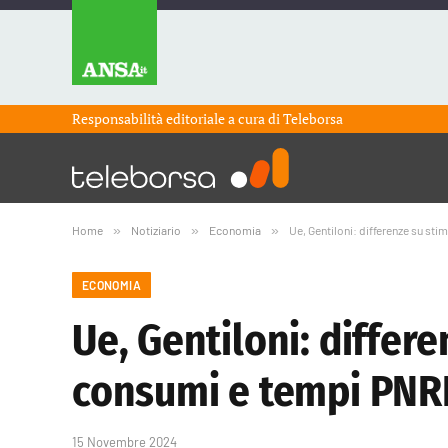
Responsabilità editoriale a cura di
Teleborsa
Home
»
Notiziario
»
Economia
»
Ue, Gentiloni: differenze su st
ECONOMIA
Ue, Gentiloni: differe
consumi e tempi PNR
15 Novembre 2024