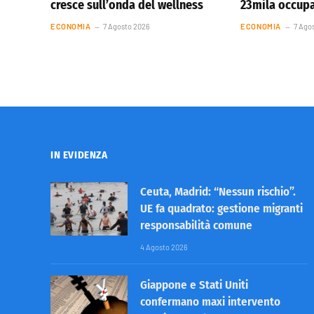
cresce sull’onda del wellness
23mila occupa
ECONOMIA
7 Agosto 2026
ECONOMIA
7 Ago
IN EVIDENZA
Ceuta, Madrid: “Nessun rischio”.
UE fa quadrato: gestione migranti
responsabilità comune
4 Agosto 2026
Giappone e Stati Uniti
confermano maxi intervento