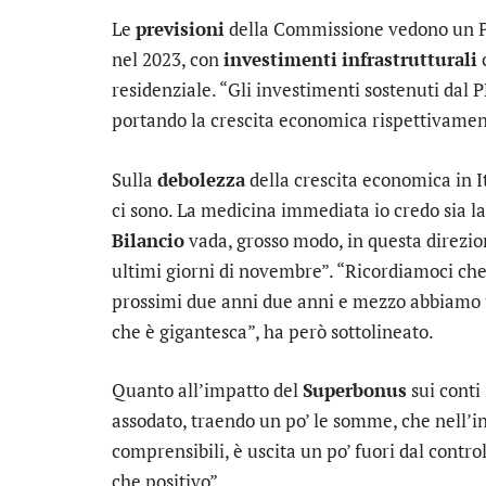
Le
previsioni
della Commissione vedono un PIL
nel 2023, con
investimenti
infrastrutturali
c
residenziale. “Gli investimenti sostenuti dal
portando la crescita economica rispettivamente
Sulla
debolezza
della crescita economica in I
ci sono. La medicina immediata io credo sia la 
Bilancio
vada, grosso modo, in questa direzio
ultimi giorni di novembre”. “Ricordiamoci che i
prossimi due anni due anni e mezzo abbiamo
che è gigantesca”, ha però sottolineato.
Quanto all’impatto del
Superbonus
sui conti
assodato, traendo un po’ le somme, che nell’i
comprensibili, è uscita un po’ fuori dal cont
che positivo”.