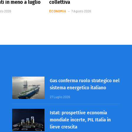
ti in meno a luglio
collettiva
sto 2026
ECONOMIA
7 Agosto 2026
Gas conferma ruolo strategico nel
sistema energetico italiano
27 Luglio 2026
Istat: prospettive economia
mondiale incerte, PIL Italia in
lieve crescita