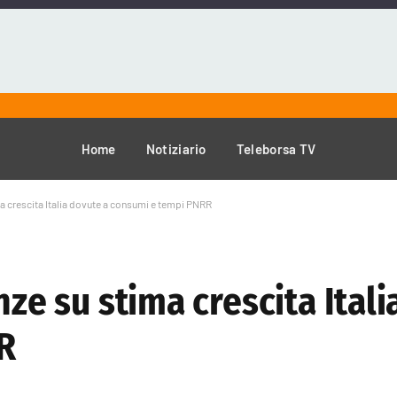
Home
Notiziario
Teleborsa TV
ima crescita Italia dovute a consumi e tempi PNRR
nze su stima crescita Ital
R