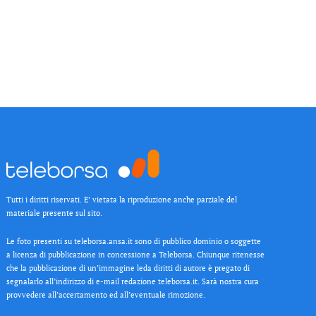
Tutti i diritti riservati. E’ vietata la riproduzione anche parziale del
materiale presente sul sito.
Le foto presenti su teleborsa.ansa.it sono di pubblico dominio o soggette
a licenza di pubblicazione in concessione a Teleborsa. Chiunque ritenesse
che la pubblicazione di un’immagine leda diritti di autore è pregato di
segnalarlo all’indirizzo di e-mail redazione teleborsa.it. Sarà nostra cura
provvedere all’accertamento ed all’eventuale rimozione.