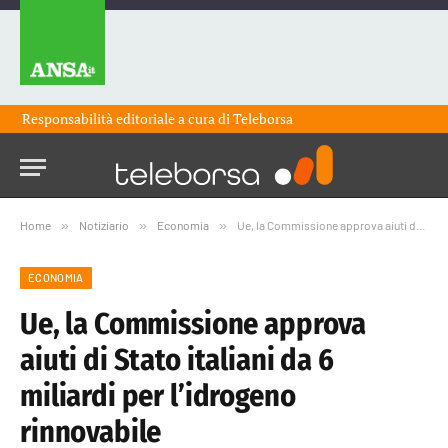
Responsabilità editoriale a cura di
Teleborsa
Home
»
Notiziario
»
Economia
»
Ue, la Commissione approva aiuti di Stato italiani da 6 miliardi per l’idrogeno rinnovabile
ECONOMIA
Ue, la Commissione approva
aiuti di Stato italiani da 6
miliardi per l’idrogeno
rinnovabile