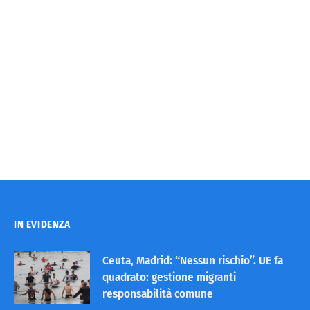
IN EVIDENZA
Ceuta, Madrid: “Nessun rischio”. UE fa
quadrato: gestione migranti
responsabilità comune