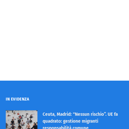
IN EVIDENZA
Ceuta, Madrid: “Nessun rischio”. UE fa
quadrato: gestione migranti
responsabilità comune