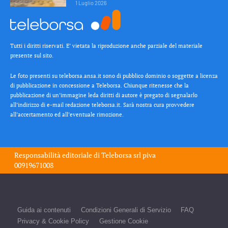
1 Luglio 2026
Tutti i diritti riservati. E’ vietata la riproduzione anche parziale del materiale
presente sul sito.
Le foto presenti su teleborsa.ansa.it sono di pubblico dominio o soggette a licenza
di pubblicazione in concessione a Teleborsa. Chiunque ritenesse che la
pubblicazione di un’immagine leda diritti di autore è pregato di segnalarlo
all’indirizzo di e-mail redazione teleborsa.it. Sarà nostra cura provvedere
all’accertamento ed all’eventuale rimozione.
Responsabilità editoriale di
Teleborsa srl
piva
00919671008
Guida ai contenuti
Condizioni Generali di Servizio
FAQ
Privacy & Cookie Policy
Gestione Cookie