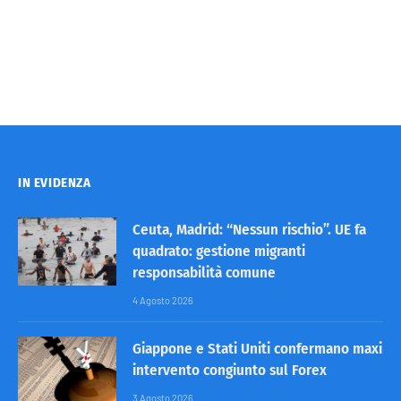
IN EVIDENZA
Ceuta, Madrid: “Nessun rischio”. UE fa
quadrato: gestione migranti
responsabilità comune
4 Agosto 2026
Giappone e Stati Uniti confermano maxi
intervento congiunto sul Forex
3 Agosto 2026