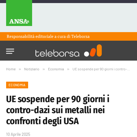
Responsabilità editoriale a cura di
Teleborsa
Home
»
Notiziario
»
Economia
»
UE sospende per 90 giorni i contro-dazi sui metalli nei confronti degli USA
ECONOMIA
UE sospende per 90 giorni i
contro-dazi sui metalli nei
confronti degli USA
10 Aprile 2025