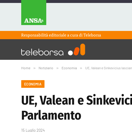
Responsabilità editoriale a cura di
Teleborsa
Home
»
Notiziario
»
Economia
»
UE, Valean e Sinkevicius lascia
ECONOMIA
UE, Valean e Sinkevic
Parlamento
15 Luglio 2024