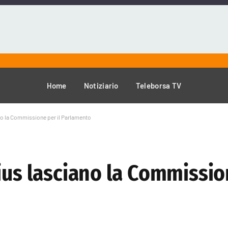
Home
Notiziario
Teleborsa TV
no la Commissione per il Parlamento
ius lasciano la Commission