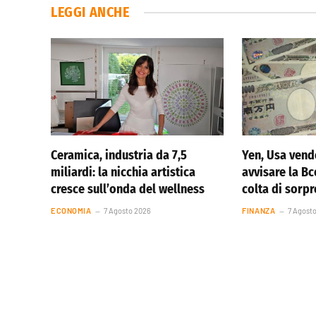
LEGGI ANCHE
Ceramica, industria da 7,5
Yen, Usa vend
miliardi: la nicchia artistica
avvisare la Bc
cresce sull’onda del wellness
colta di sorp
ECONOMIA
7 Agosto 2026
FINANZA
7 Agost