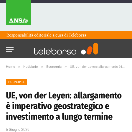
Responsabilità editoriale a cura di
Teleborsa
Home
»
Notiziario
»
Economia
»
UE, von der Leyen: allargamento è imperativo geostrategico e investimento a lungo termine
ECONOMIA
UE, von der Leyen: allargamento
è imperativo geostrategico e
investimento a lungo termine
5 Giugno 2026