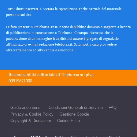
Tutti i diritti riservati. E’ vietata la riproduzione anche parziale del materiale
presente sul sito.
Le foto presenti su teleborsa.ansa.it sono di pubblico dominio o soggette a licenza
di pubblicazione in concessione a Teleborsa. Chiunque ritenesse che la
pubblicazione di un’immagine leda diritti di autore è pregato di segnalarlo
all’indirizzo di e-mail redazione teleborsa.it. Sarà nostra cura provvedere
all’accertamento ed all’eventuale rimozione.
Responsabilità editoriale di
Teleborsa srl
piva
00919671008
Guida ai contenuti
Condizioni Generali di Servizio
FAQ
Privacy & Cookie Policy
Gestione Cookie
Copyright & Disclaimer
Codice Etico