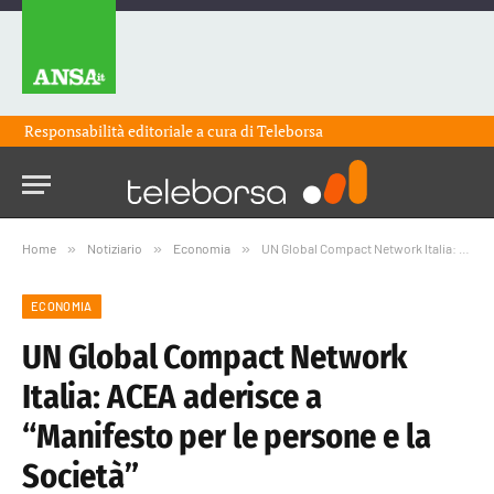
Responsabilità editoriale a cura di
Teleborsa
Home
»
Notiziario
»
Economia
»
UN Global Compact Network Italia: ACEA aderisce a “Manifesto per le persone e la Società”
ECONOMIA
UN Global Compact Network
Italia: ACEA aderisce a
“Manifesto per le persone e la
Società”