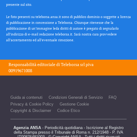
presente sul sito.
Le foto presenti su teleborsa.ansa.it sono di pubblico dominio o soggette a licenza
di pubblicazione in concessione a Teleborsa. Chiunque ritenesse che la
pubblicazione di un’immagine leda diritti di autore è pregato di segnalarlo
all’indirizzo di e-mail redazione teleborsa.it. Sarà nostra cura provvedere
all’accertamento ed all’eventuale rimozione.
Responsabilità editoriale di
Teleborsa srl
piva
00919671008
Guida ai contenuti
Condizioni Generali di Servizio
FAQ
Privacy & Cookie Policy
Gestione Cookie
Copyright & Disclaimer
Codice Etico
Agenzia ANSA
- Periodicità quotidiana - Iscrizione al Registro
della Stampa presso il Tribunale di Roma n. 212/1948 - P. IVA
IT00876481003 - © Copyright ANSA - Tutti i diritti riservati