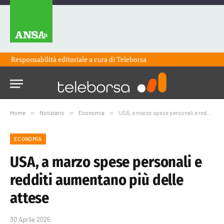
Responsabilità editoriale a cura di
Teleborsa
Home
»
Notiziario
»
Economia
»
USA, a marzo spese personali e redditi aumentano più delle attese
ECONOMIA
USA, a marzo spese personali e
redditi aumentano più delle
attese
30 Aprile 2025