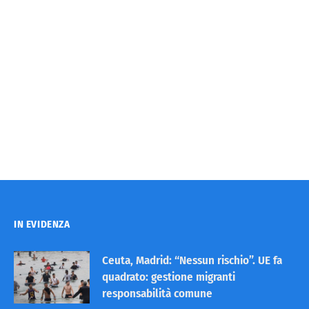
IN EVIDENZA
Ceuta, Madrid: “Nessun rischio”. UE fa
quadrato: gestione migranti
responsabilità comune