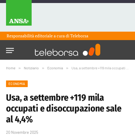
Responsabilità editoriale a cura di
Teleborsa
Home
»
Notiziario
»
Economia
»
Usa, a settembre +119 mila occupati e disoccupazione sale al 4,4%
ECONOMIA
Usa, a settembre +119 mila
occupati e disoccupazione sale
al 4,4%
20 Novembre 2025