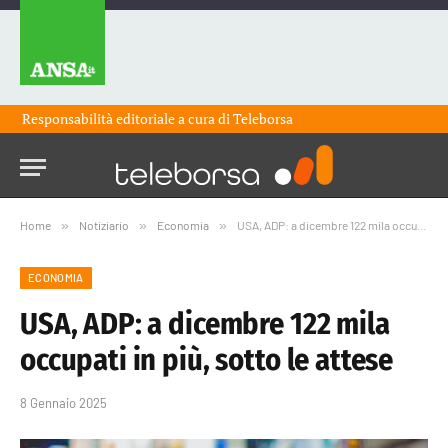
Responsabilità editoriale a cura di
Teleborsa
Home
»
Notiziario
»
Economia
»
USA, ADP: a dicembre 122 mila occupati in più, sotto le attese
ECONOMIA
USA, ADP: a dicembre 122 mila
occupati in più, sotto le attese
8 Gennaio 2025