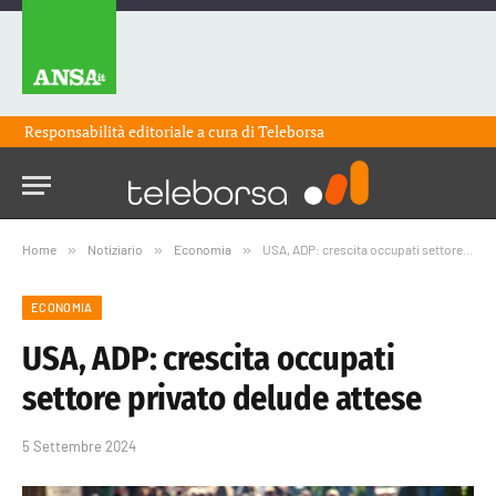
Responsabilità editoriale a cura di
Teleborsa
Home
»
Notiziario
»
Economia
»
USA, ADP: crescita occupati settore privato delude attese
ECONOMIA
USA, ADP: crescita occupati
settore privato delude attese
5 Settembre 2024