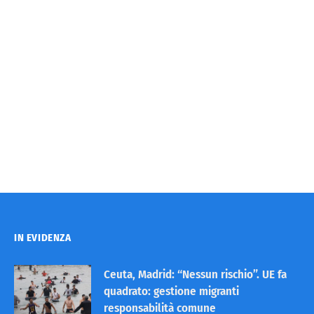
IN EVIDENZA
Ceuta, Madrid: “Nessun rischio”. UE fa
quadrato: gestione migranti
responsabilità comune