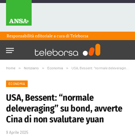
Responsabilità editoriale a cura di
Teleborsa
Home
»
Notiziario
»
Economia
»
USA, Bessent: “normale deleveraging” su bond, avverte Cina di non svalutare yuan
ECONOMIA
USA, Bessent: “normale
deleveraging” su bond, avverte
Cina di non svalutare yuan
9 Aprile 2025