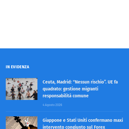
IN EVIDENZA
Ceuta, Madrid: “Nessun rischio”. UE fa
quadrato: gestione migranti
responsabilità comune
4 Agosto 2026
Giappone e Stati Uniti confermano maxi
intervento congiunto sul Forex