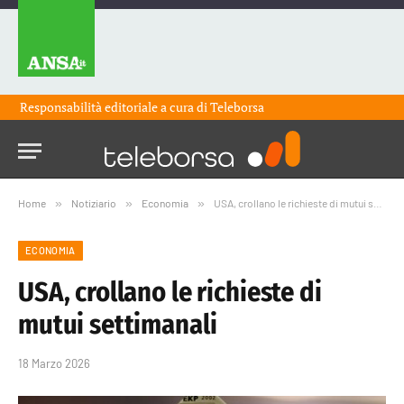
Responsabilità editoriale a cura di
Teleborsa
Home
»
Notiziario
»
Economia
»
USA, crollano le richieste di mutui settimanali
ECONOMIA
USA, crollano le richieste di
mutui settimanali
18 Marzo 2026