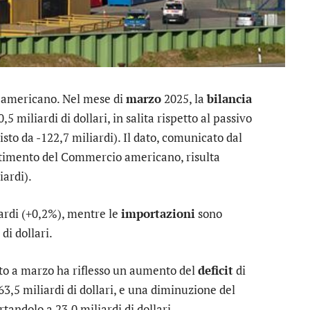
e americano. Nel mese di
marzo
2025, la
bilancia
 miliardi di dollari, in salita rispetto al passivo
visto da -122,7 miliardi). Il dato, comunicato dal
timento del Commercio americano, risulta
iardi).
ardi (+0,2%), mentre le
importazioni
sono
di dollari.
rato a marzo ha riflesso un aumento del
deficit
di
163,5 miliardi di dollari, e una diminuzione del
ortandolo a 23,0 miliardi di dollari.