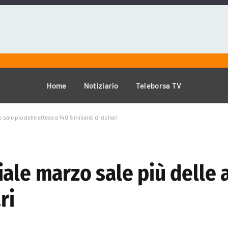
Home
Notiziario
Teleborsa TV
ale più delle attese a 140,5 miliardi di dollari
ale marzo sale più delle 
ri