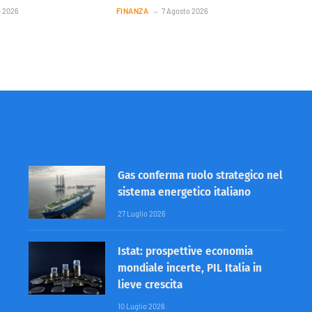
o 2026
FINANZA
7 Agosto 2026
Gas conferma ruolo strategico nel
sistema energetico italiano
27 Luglio 2026
Istat: prospettive economia
mondiale incerte, PIL Italia in
lieve crescita
10 Luglio 2026