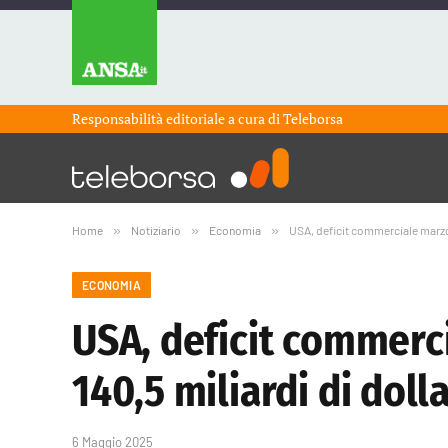
Responsabilità editoriale a cura di
Teleborsa
Home
»
Notiziario
»
Economia
»
USA, deficit commerciale marzo s
ECONOMIA
USA, deficit commerci
140,5 miliardi di dolla
6 Maggio 2025