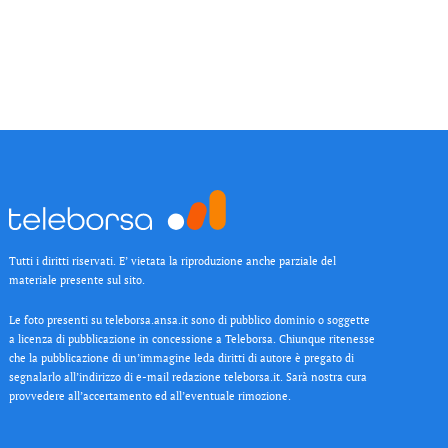
Tutti i diritti riservati. E’ vietata la riproduzione anche parziale del
materiale presente sul sito.
Le foto presenti su teleborsa.ansa.it sono di pubblico dominio o soggette
a licenza di pubblicazione in concessione a Teleborsa. Chiunque ritenesse
che la pubblicazione di un’immagine leda diritti di autore è pregato di
segnalarlo all’indirizzo di e-mail redazione teleborsa.it. Sarà nostra cura
provvedere all’accertamento ed all’eventuale rimozione.