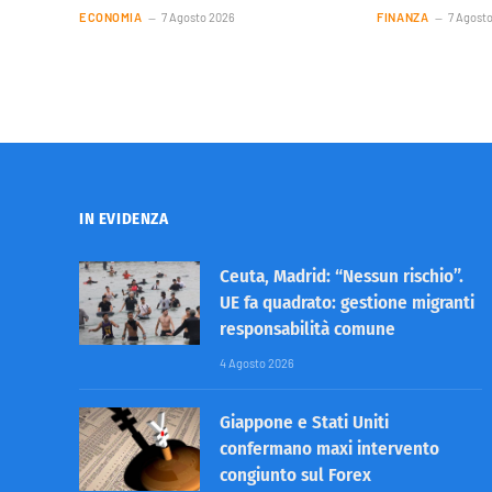
ECONOMIA
7 Agosto 2026
FINANZA
7 Agost
IN EVIDENZA
Ceuta, Madrid: “Nessun rischio”.
UE fa quadrato: gestione migranti
responsabilità comune
4 Agosto 2026
Giappone e Stati Uniti
confermano maxi intervento
congiunto sul Forex