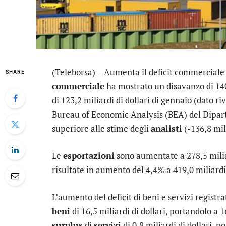
(Teleborsa) – Aumenta il deficit commercial
SHARE
commerciale
ha mostrato un disavanzo di 140,5
di 123,2 miliardi di dollari di gennaio (dato ri
Bureau of Economic Analysis (BEA) del Dipar
superiore alle stime degli
analisti
(-136,8 mil
Le
esportazioni
sono aumentate a 278,5 mili
risultate in aumento del 4,4% a 419,0 miliardi 
L’aumento del deficit di beni e servizi regist
beni
di 16,5 miliardi di dollari, portandolo a 
surplus
di
servizi
di 0,8 miliardi di dollari, p