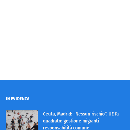
IN EVIDENZA
Ceuta, Madrid: “Nessun rischio”. UE fa
quadrato: gestione migranti
responsabilità comune