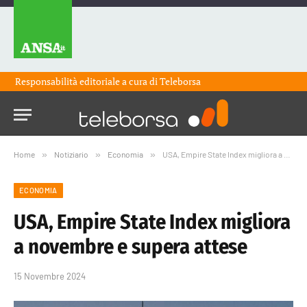
Responsabilità editoriale a cura di
Teleborsa
Home
»
Notiziario
»
Economia
»
USA, Empire State Index migliora a novembre e supera attese
ECONOMIA
USA, Empire State Index migliora
a novembre e supera attese
15 Novembre 2024