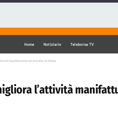
Home
Notiziario
Teleborsa TV
ttività manifatturiera nel distretto di Dallas
igliora l’attività manifatt