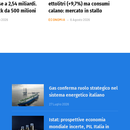
se a 2,54 miliardi.
ettolitri (+9,7%) ma consumi
k da 500 milioni
calano: mercato in stallo
o 2026
ECONOMIA
6 Agosto 2026
Gas conferma ruolo strategico nel
sistema energetico italiano
27 Luglio 2026
Istat: prospettive economia
mondiale incerte, PIL Italia in