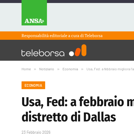
Responsabilità editoriale a cura di
Teleborsa
Home
»
Notiziario
»
Economia
»
Usa, Fed: a febbraio migliora l’a
ECONOMIA
Usa, Fed: a febbraio m
distretto di Dallas
23 Febbraio 2026