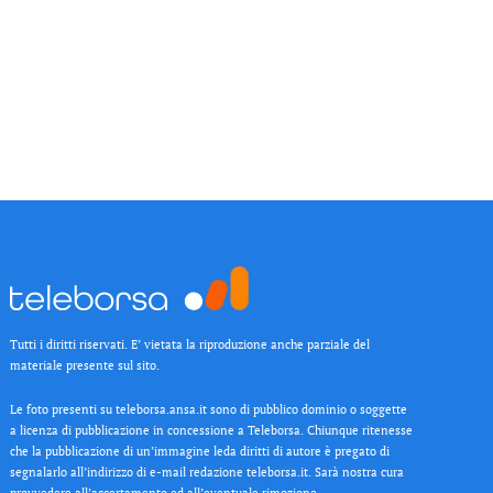
Tutti i diritti riservati. E’ vietata la riproduzione anche parziale del
materiale presente sul sito.
Le foto presenti su teleborsa.ansa.it sono di pubblico dominio o soggette
a licenza di pubblicazione in concessione a Teleborsa. Chiunque ritenesse
che la pubblicazione di un’immagine leda diritti di autore è pregato di
segnalarlo all’indirizzo di e-mail redazione teleborsa.it. Sarà nostra cura
provvedere all’accertamento ed all’eventuale rimozione.