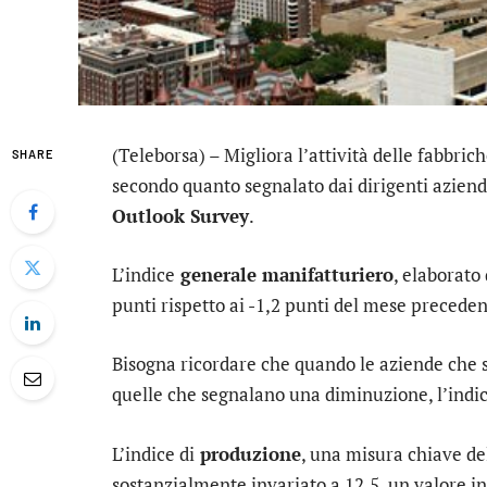
(Teleborsa) – Migliora l’attività delle fabbric
SHARE
secondo quanto segnalato dai dirigenti aziend
Outlook Survey
.
L’indice
generale manifatturiero
, elaborato 
punti rispetto ai -1,2 punti del mese preceden
Bisogna ricordare che quando le aziende che
quelle che segnalano una diminuzione, l’indic
L’indice di
produzione
, una misura chiave de
sostanzialmente invariato a 12,5, un valore in