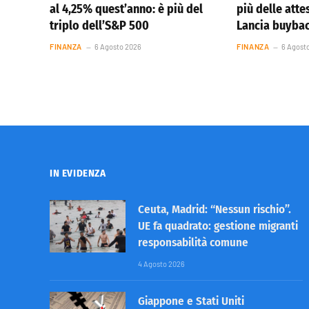
al 4,25% quest’anno: è più del
più delle atte
triplo dell’S&P 500
Lancia buybac
FINANZA
6 Agosto 2026
FINANZA
6 Agost
IN EVIDENZA
Ceuta, Madrid: “Nessun rischio”.
UE fa quadrato: gestione migranti
responsabilità comune
4 Agosto 2026
Giappone e Stati Uniti