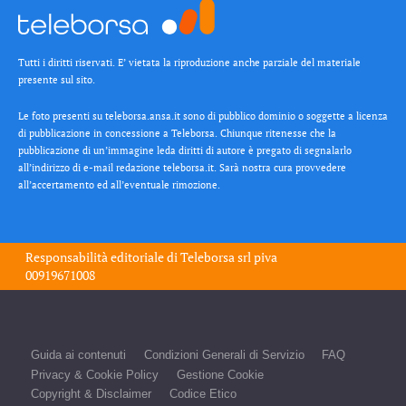
Tutti i diritti riservati. E’ vietata la riproduzione anche parziale del materiale
presente sul sito.
Le foto presenti su teleborsa.ansa.it sono di pubblico dominio o soggette a licenza
di pubblicazione in concessione a Teleborsa. Chiunque ritenesse che la
pubblicazione di un’immagine leda diritti di autore è pregato di segnalarlo
all’indirizzo di e-mail redazione teleborsa.it. Sarà nostra cura provvedere
all’accertamento ed all’eventuale rimozione.
Responsabilità editoriale di
Teleborsa srl
piva
00919671008
Guida ai contenuti
Condizioni Generali di Servizio
FAQ
Privacy & Cookie Policy
Gestione Cookie
Copyright & Disclaimer
Codice Etico