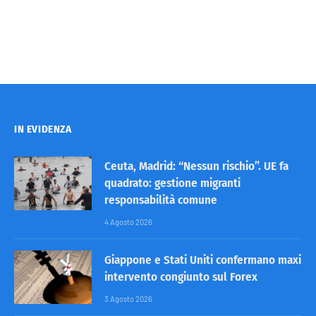
IN EVIDENZA
Ceuta, Madrid: “Nessun rischio”. UE fa
quadrato: gestione migranti
responsabilità comune
4 Agosto 2026
Giappone e Stati Uniti confermano maxi
intervento congiunto sul Forex
3 Agosto 2026