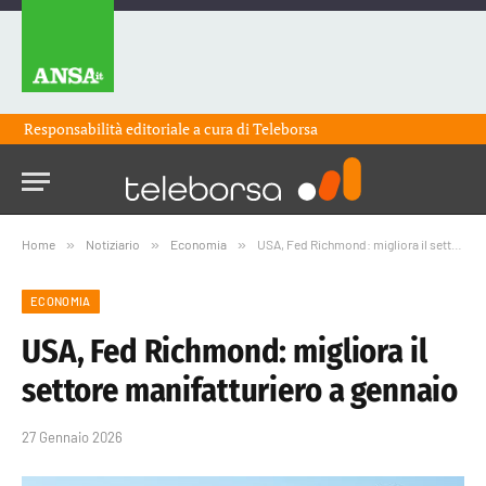
Responsabilità editoriale a cura di
Teleborsa
Home
»
Notiziario
»
Economia
»
USA, Fed Richmond: migliora il settore manifatturiero a gennaio
ECONOMIA
USA, Fed Richmond: migliora il
settore manifatturiero a gennaio
27 Gennaio 2026