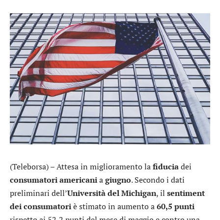
(Teleborsa) – Attesa in miglioramento la
fiducia
dei
consumatori americani
a
giugno
. Secondo i dati
preliminari dell’
Università del Michigan
, il
sentiment
dei consumatori
è stimato in aumento a
60,5 punti
rispetto ai 52,2 punti del mese di maggio e contro una