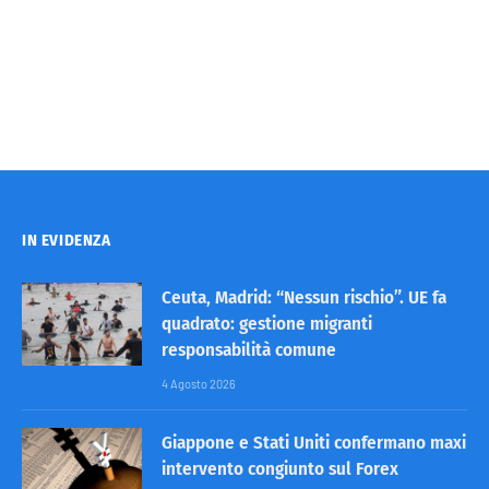
IN EVIDENZA
Ceuta, Madrid: “Nessun rischio”. UE fa
quadrato: gestione migranti
responsabilità comune
4 Agosto 2026
Giappone e Stati Uniti confermano maxi
intervento congiunto sul Forex