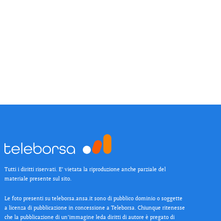
Tutti i diritti riservati. E’ vietata la riproduzione anche parziale del
materiale presente sul sito.
Le foto presenti su teleborsa.ansa.it sono di pubblico dominio o soggette
a licenza di pubblicazione in concessione a Teleborsa. Chiunque ritenesse
che la pubblicazione di un’immagine leda diritti di autore è pregato di