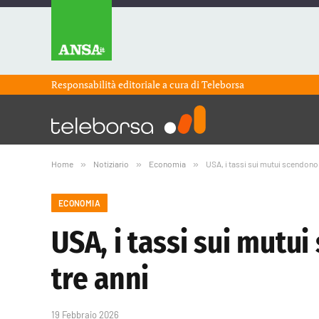
Responsabilità editoriale a cura di
Teleborsa
Home
»
Notiziario
»
Economia
»
USA, i tassi sui mutui scendono a
ECONOMIA
USA, i tassi sui mutui
tre anni
19 Febbraio 2026