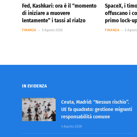
Fed, Kashkari: ora è il “momento
SpaceX, i timo
di iniziare a muovere
offuscano i co
lentamente” i tassi al rialzo
primo lock-u
FINANZA
5 Agosto 2026
FINANZA
5 Agost
IN EVIDENZA
Ceuta, Madrid: “Nessun rischio”.
UE fa quadrato: gestione migranti
responsabilità comune
4 Agosto 2026