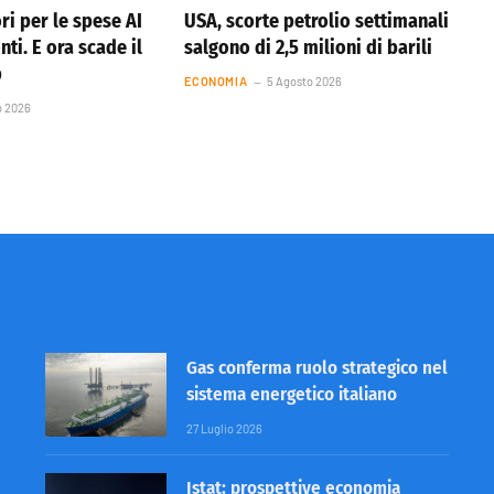
ri per le spese AI
USA, scorte petrolio settimanali
nti. E ora scade il
salgono di 2,5 milioni di barili
p
ECONOMIA
5 Agosto 2026
o 2026
Gas conferma ruolo strategico nel
sistema energetico italiano
27 Luglio 2026
Istat: prospettive economia