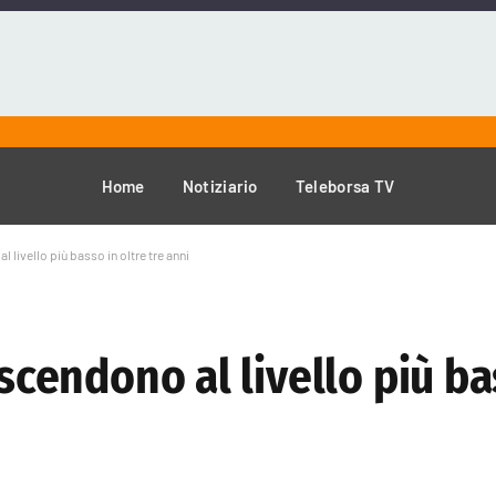
Home
Notiziario
Teleborsa TV
l livello più basso in oltre tre anni
 scendono al livello più ba