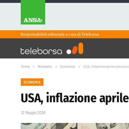
Responsabilità editoriale a cura di
Teleborsa
Home
»
Notiziario
»
Economia
»
USA, inflazione aprile cresce pi
ECONOMIA
USA, inflazione aprile
12 Maggio 2026