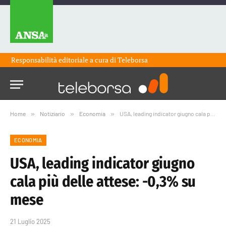
Responsabilità editoriale a cura di
Teleborsa
Home
»
Notiziario
»
Economia
»
USA, leading indicator giugno cala più delle attese: -0,3% su mese
ECONOMIA
USA, leading indicator giugno
cala più delle attese: -0,3% su
mese
21 Luglio 2025