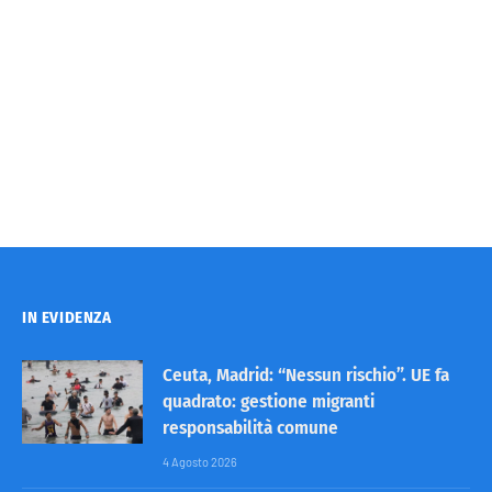
IN EVIDENZA
Ceuta, Madrid: “Nessun rischio”. UE fa
quadrato: gestione migranti
responsabilità comune
4 Agosto 2026