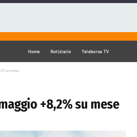
Home
Notiziario
Teleborsa TV
8,2% su mese
a maggio +8,2% su mese