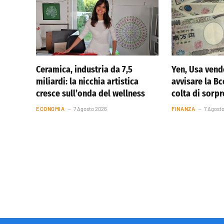
Ceramica, industria da 7,5
Yen, Usa vend
miliardi: la nicchia artistica
avvisare la Bc
cresce sull’onda del wellness
colta di sorp
ECONOMIA
7 Agosto 2026
FINANZA
7 Agost