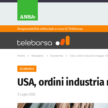
Responsabilità editoriale a cura di
Teleborsa
Home
»
Notiziario
»
Economia
»
USA, ordini industria maggio +
ECONOMIA
USA, ordini industri
3 Luglio 2025