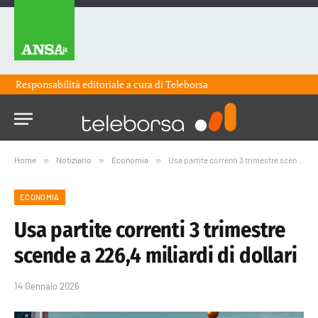
Responsabilità editoriale a cura di
Teleborsa
Home
»
Notiziario
»
Economia
»
Usa partite correnti 3 trimestre scende a 226,4 miliardi di dollari
ECONOMIA
Usa partite correnti 3 trimestre
scende a 226,4 miliardi di dollari
14 Gennaio 2026