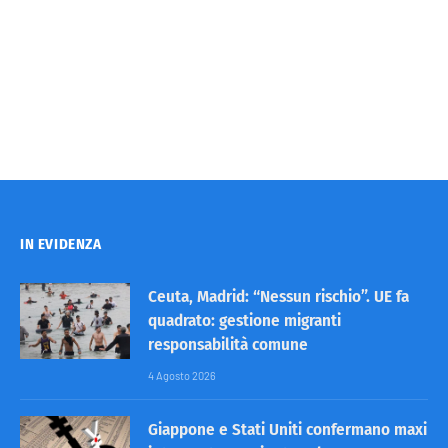
IN EVIDENZA
Ceuta, Madrid: “Nessun rischio”. UE fa
quadrato: gestione migranti
responsabilità comune
4 Agosto 2026
Giappone e Stati Uniti confermano maxi