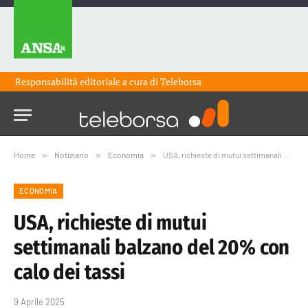
Responsabilità editoriale a cura di
Teleborsa
Home
»
Notiziario
»
Economia
»
USA, richieste di mutui settimanali balzano del 20% con calo dei tassi
ECONOMIA
USA, richieste di mutui
settimanali balzano del 20% con
calo dei tassi
9 Aprile 2025