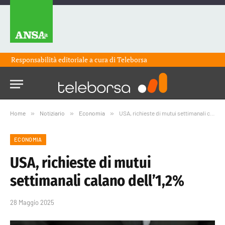
Responsabilità editoriale a cura di
Teleborsa
Home
»
Notiziario
»
Economia
»
USA, richieste di mutui settimanali calano dell’1,2%
ECONOMIA
USA, richieste di mutui
settimanali calano dell’1,2%
28 Maggio 2025