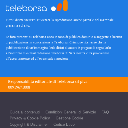
Tutti i diritti riservati. E’ vietata la riproduzione anche parziale del materiale
presente sul sito.
Le foto presenti su teleborsa.ansa.it sono di pubblico dominio o soggette a licenza
di pubblicazione in concessione a Teleborsa. Chiunque ritenesse che la
pubblicazione di un’immagine leda diritti di autore è pregato di segnalarlo
all’indirizzo di e-mail redazione teleborsa.it. Sarà nostra cura provvedere
all’accertamento ed all’eventuale rimozione.
Responsabilità editoriale di
Teleborsa srl
piva
00919671008
Guida ai contenuti
Condizioni Generali di Servizio
FAQ
Privacy & Cookie Policy
Gestione Cookie
Copyright & Disclaimer
Codice Etico