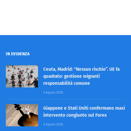
IN EVIDENZA
Ceuta, Madrid: “Nessun rischio”. UE fa
quadrato: gestione migranti
responsabilità comune
4 Agosto 2026
Giappone e Stati Uniti confermano maxi
intervento congiunto sul Forex
3 Agosto 2026