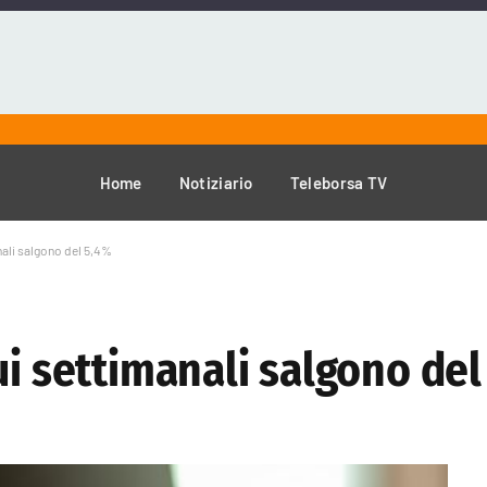
Home
Notiziario
Teleborsa TV
nali salgono del 5,4%
ui settimanali salgono del