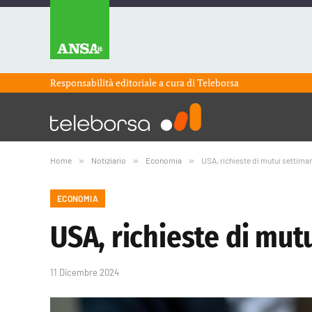
Responsabilità editoriale a cura di
Teleborsa
Home
»
Notiziario
»
Economia
»
USA, richieste di mutui settima
ECONOMIA
USA, richieste di mut
11 Dicembre 2024