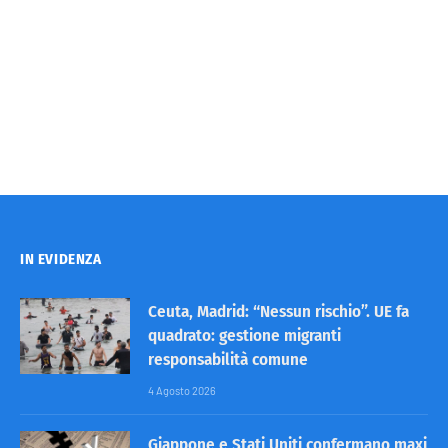
IN EVIDENZA
Ceuta, Madrid: “Nessun rischio”. UE fa
quadrato: gestione migranti
responsabilità comune
4 Agosto 2026
Giappone e Stati Uniti confermano maxi