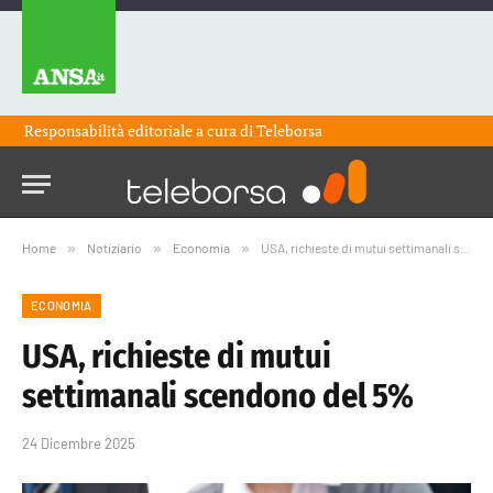
Responsabilità editoriale a cura di
Teleborsa
Home
»
Notiziario
»
Economia
»
USA, richieste di mutui settimanali scendono del 5%
ECONOMIA
USA, richieste di mutui
settimanali scendono del 5%
24 Dicembre 2025