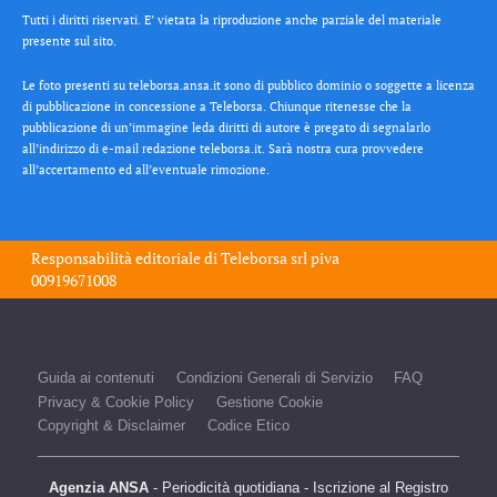
Tutti i diritti riservati. E’ vietata la riproduzione anche parziale del materiale
presente sul sito.
Le foto presenti su teleborsa.ansa.it sono di pubblico dominio o soggette a licenza
di pubblicazione in concessione a Teleborsa. Chiunque ritenesse che la
pubblicazione di un’immagine leda diritti di autore è pregato di segnalarlo
all’indirizzo di e-mail redazione teleborsa.it. Sarà nostra cura provvedere
all’accertamento ed all’eventuale rimozione.
Responsabilità editoriale di
Teleborsa srl
piva
00919671008
Guida ai contenuti
Condizioni Generali di Servizio
FAQ
Privacy & Cookie Policy
Gestione Cookie
Copyright & Disclaimer
Codice Etico
Agenzia ANSA
- Periodicità quotidiana - Iscrizione al Registro