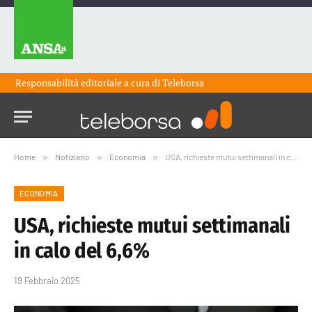
Responsabilità editoriale a cura di
Teleborsa
Home
»
Notiziario
»
Economia
»
USA, richieste mutui settimanali in calo del 6,6%
ECONOMIA
USA, richieste mutui settimanali
in calo del 6,6%
19 Febbraio 2025