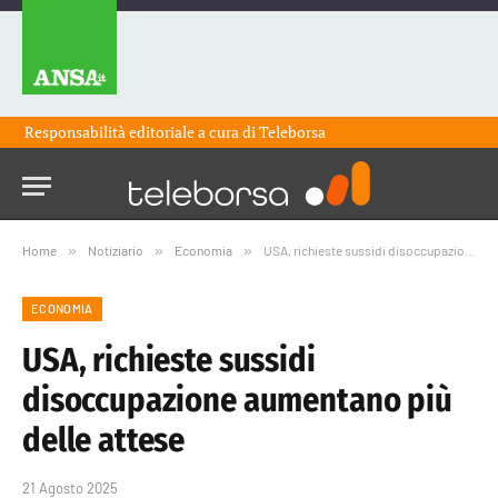
Responsabilità editoriale a cura di
Teleborsa
Home
»
Notiziario
»
Economia
»
USA, richieste sussidi disoccupazione aumentano più delle attese
ECONOMIA
USA, richieste sussidi
disoccupazione aumentano più
delle attese
21 Agosto 2025