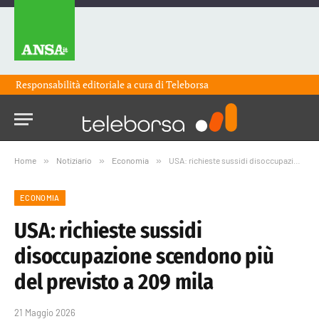
Responsabilità editoriale a cura di
Teleborsa
Home
»
Notiziario
»
Economia
»
USA: richieste sussidi disoccupazione scendono più del previsto a 209 mila
ECONOMIA
USA: richieste sussidi
disoccupazione scendono più
del previsto a 209 mila
21 Maggio 2026