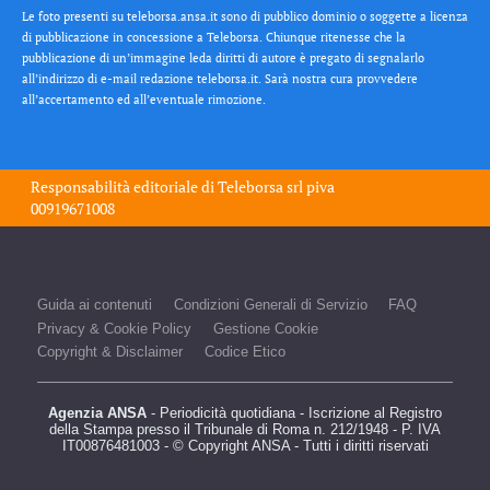
Le foto presenti su teleborsa.ansa.it sono di pubblico dominio o soggette a licenza
di pubblicazione in concessione a Teleborsa. Chiunque ritenesse che la
pubblicazione di un’immagine leda diritti di autore è pregato di segnalarlo
all’indirizzo di e-mail redazione teleborsa.it. Sarà nostra cura provvedere
all’accertamento ed all’eventuale rimozione.
Responsabilità editoriale di
Teleborsa srl
piva
00919671008
Guida ai contenuti
Condizioni Generali di Servizio
FAQ
Privacy & Cookie Policy
Gestione Cookie
Copyright & Disclaimer
Codice Etico
Agenzia ANSA
- Periodicità quotidiana - Iscrizione al Registro
della Stampa presso il Tribunale di Roma n. 212/1948 - P. IVA
IT00876481003 - © Copyright ANSA - Tutti i diritti riservati