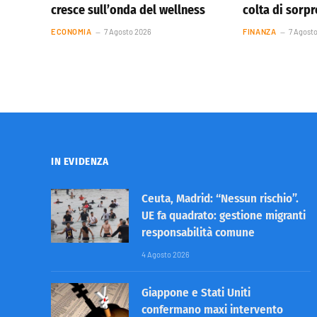
cresce sull’onda del wellness
colta di sorp
ECONOMIA
7 Agosto 2026
FINANZA
7 Agost
IN EVIDENZA
Ceuta, Madrid: “Nessun rischio”.
UE fa quadrato: gestione migranti
responsabilità comune
4 Agosto 2026
Giappone e Stati Uniti
confermano maxi intervento