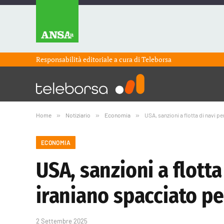
Responsabilità editoriale a cura di
Teleborsa
Home
»
Notiziario
»
Economia
»
USA, sanzioni a flotta di navi p
ECONOMIA
USA, sanzioni a flott
iraniano spacciato p
2 Settembre 2025