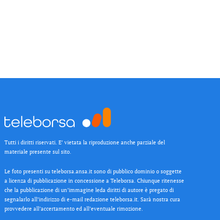
Tutti i diritti riservati. E’ vietata la riproduzione anche parziale del
materiale presente sul sito.
Le foto presenti su teleborsa.ansa.it sono di pubblico dominio o soggette
a licenza di pubblicazione in concessione a Teleborsa. Chiunque ritenesse
che la pubblicazione di un’immagine leda diritti di autore è pregato di
segnalarlo all’indirizzo di e-mail redazione teleborsa.it. Sarà nostra cura
provvedere all’accertamento ed all’eventuale rimozione.