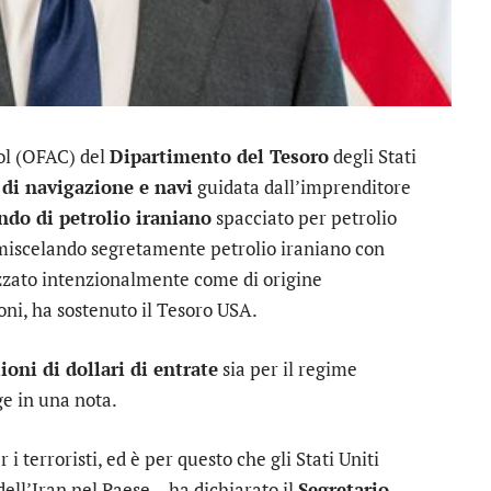
rol (OFAC) del
Dipartimento del Tesoro
degli Stati
di navigazione e navi
guidata dall’imprenditore
do di petrolio iraniano
spacciato per petrolio
miscelando segretamente petrolio iraniano con
zzato intenzionalmente come di origine
ni, ha sostenuto il Tesoro USA.
ioni di dollari di entrate
sia per il regime
ge in una nota.
i terroristi, ed è per questo che gli Stati Uniti
ell’Iran nel Paese – ha dichiarato il
Segretario