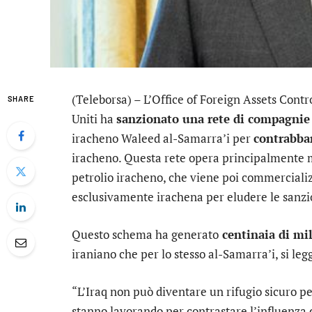
(Teleborsa) – L’Office of Foreign Assets Cont
SHARE
Uniti ha
sanzionato una rete di compagnie 
iracheno Waleed al-Samarra’i per
contrabban
iracheno. Questa rete opera principalmente 
petrolio iracheno, che viene poi commerciali
esclusivamente irachena per eludere le sanzio
Questo schema ha generato
centinaia di mil
iraniano che per lo stesso al-Samarra’i, si leg
“L’Iraq non può diventare un rifugio sicuro per 
stanno lavorando per contrastare l’influenza d