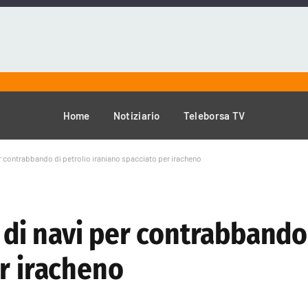
Home
Notiziario
Teleborsa TV
er contrabbando di petrolio iraniano spacciato per iracheno
a di navi per contrabbando
er iracheno