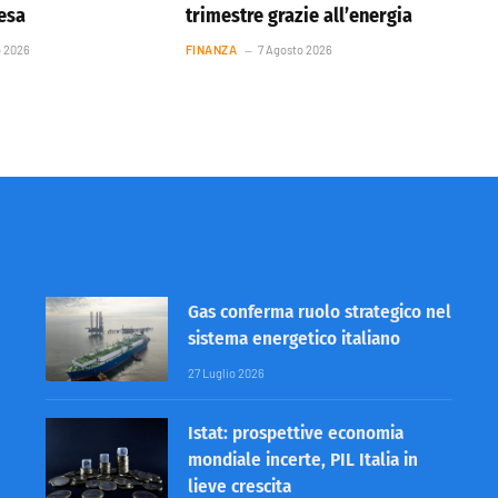
resa
trimestre grazie all’energia
o 2026
FINANZA
7 Agosto 2026
Gas conferma ruolo strategico nel
sistema energetico italiano
27 Luglio 2026
Istat: prospettive economia
mondiale incerte, PIL Italia in
lieve crescita