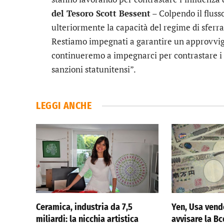
del Tesoro Scott Bessent
– Colpendo il flusso
ulteriormente la capacità del regime di sferrare
Restiamo impegnati a garantire un approvvig
continueremo a impegnarci per contrastare i c
sanzioni statunitensi”.
LEGGI ANCHE
Ceramica, industria da 7,5
Yen, Usa vend
miliardi: la nicchia artistica
avvisare la Bc