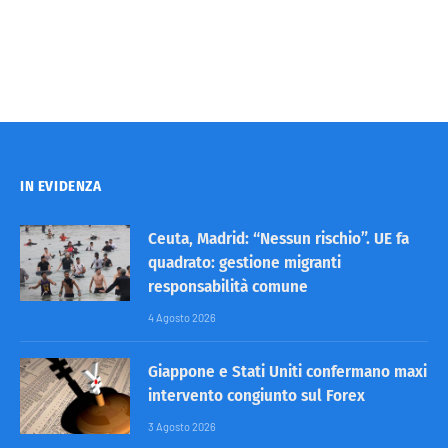
IN EVIDENZA
Ceuta, Madrid: “Nessun rischio”. UE fa
quadrato: gestione migranti
responsabilità comune
4 Agosto 2026
Giappone e Stati Uniti confermano maxi
intervento congiunto sul Forex
3 Agosto 2026