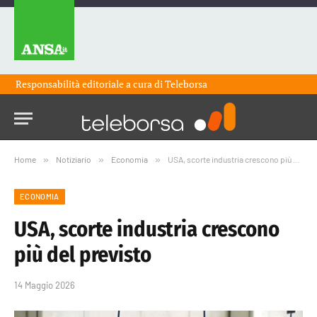
Responsabilità editoriale a cura di
Teleborsa
Home
»
Notiziario
»
Economia
»
USA, scorte industria crescono più del previsto
ECONOMIA
USA, scorte industria crescono
più del previsto
14 Maggio 2026