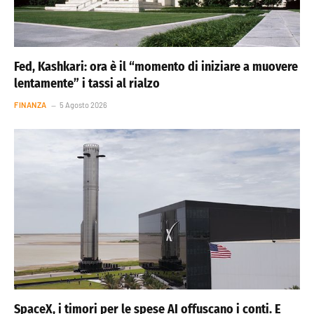
Fed, Kashkari: ora è il “momento di iniziare a muovere
lentamente” i tassi al rialzo
FINANZA
5 Agosto 2026
SpaceX, i timori per le spese AI offuscano i conti. E