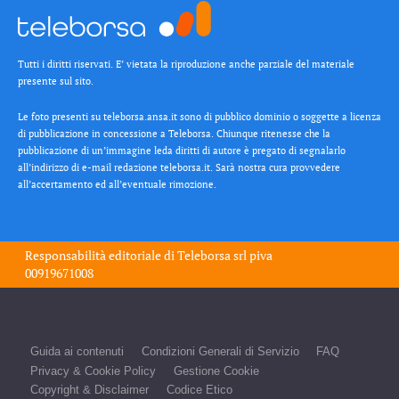
Tutti i diritti riservati. E’ vietata la riproduzione anche parziale del materiale
presente sul sito.
Le foto presenti su teleborsa.ansa.it sono di pubblico dominio o soggette a licenza
di pubblicazione in concessione a Teleborsa. Chiunque ritenesse che la
pubblicazione di un’immagine leda diritti di autore è pregato di segnalarlo
all’indirizzo di e-mail redazione teleborsa.it. Sarà nostra cura provvedere
all’accertamento ed all’eventuale rimozione.
Responsabilità editoriale di
Teleborsa srl
piva
00919671008
Guida ai contenuti
Condizioni Generali di Servizio
FAQ
Privacy & Cookie Policy
Gestione Cookie
Copyright & Disclaimer
Codice Etico