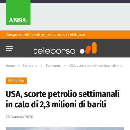
Responsabilità editoriale a cura di
Teleborsa
Home
»
Notiziario
»
Economia
»
USA, scorte petrolio settimanali in calo di 2,3 milioni di barili
ECONOMIA
USA, scorte petrolio settimanali
in calo di 2,3 milioni di barili
28 Gennaio 2026