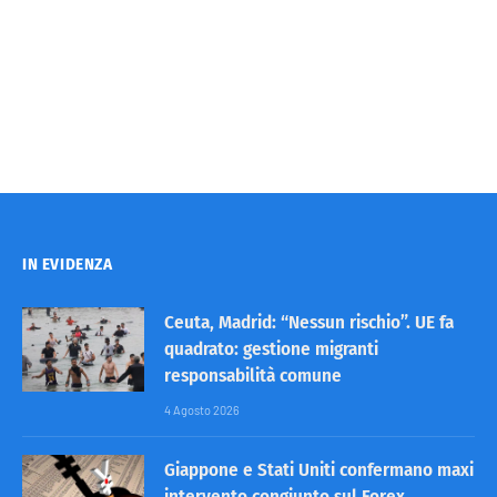
IN EVIDENZA
Ceuta, Madrid: “Nessun rischio”. UE fa
quadrato: gestione migranti
responsabilità comune
4 Agosto 2026
Giappone e Stati Uniti confermano maxi
intervento congiunto sul Forex