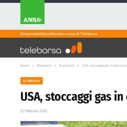
Responsabilità editoriale a cura di
Teleborsa
Home
»
Notiziario
»
Economia
»
USA, stoccaggi gas in calo nell
ECONOMIA
USA, stoccaggi gas in
12 Febbraio 2026