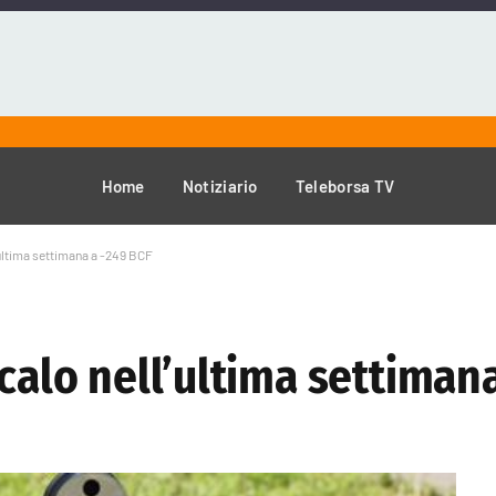
Home
Notiziario
Teleborsa TV
’ultima settimana a -249 BCF
 calo nell’ultima settiman