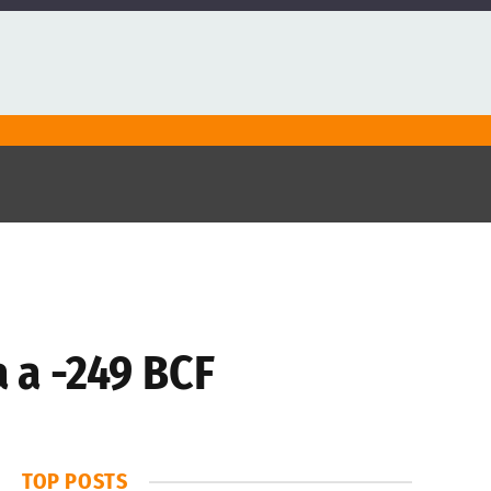
a a -249 BCF
TOP POSTS