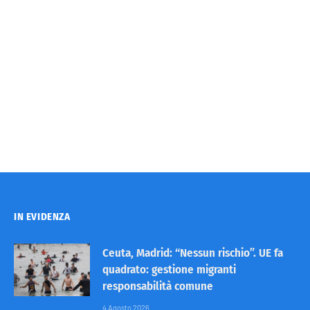
IN EVIDENZA
Ceuta, Madrid: “Nessun rischio”. UE fa
quadrato: gestione migranti
responsabilità comune
4 Agosto 2026