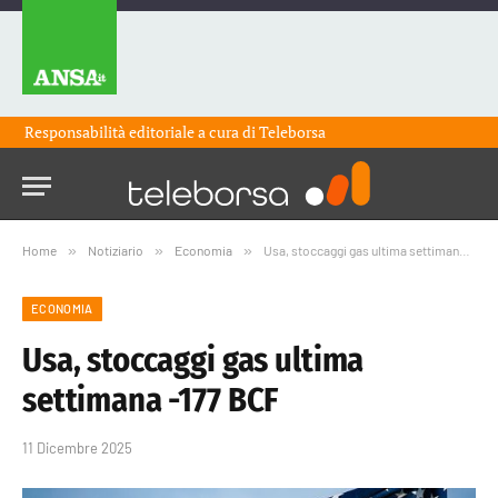
Responsabilità editoriale a cura di
Teleborsa
Home
»
Notiziario
»
Economia
»
Usa, stoccaggi gas ultima settimana -177 BCF
ECONOMIA
Usa, stoccaggi gas ultima
settimana -177 BCF
11 Dicembre 2025