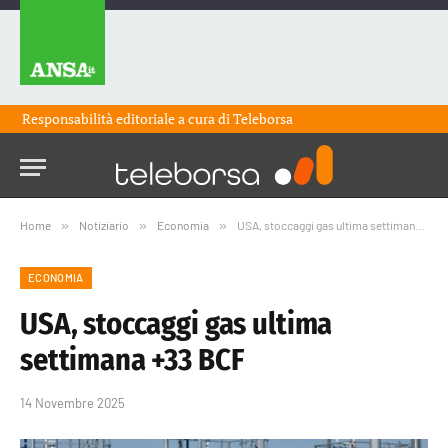
Responsabilità editoriale a cura di
Teleborsa
Home
»
Notiziario
»
Economia
»
USA, stoccaggi gas ultima settimana +33 BCF
ECONOMIA
USA, stoccaggi gas ultima
settimana +33 BCF
14 Novembre 2025