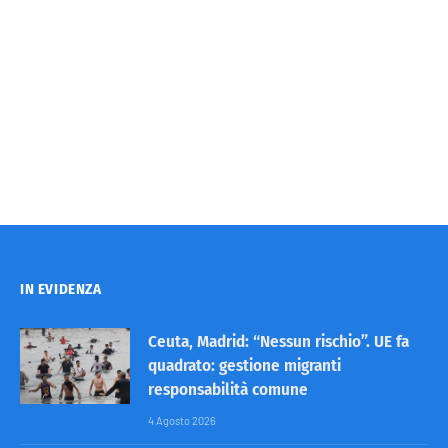
IN EVIDENZA
Ceuta, Madrid: “Nessun rischio”. UE fa
quadrato: gestione migranti
responsabilità comune
4 Agosto 2026