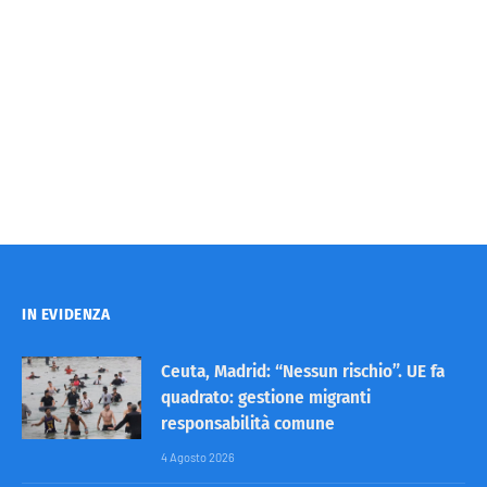
IN EVIDENZA
Ceuta, Madrid: “Nessun rischio”. UE fa
quadrato: gestione migranti
responsabilità comune
4 Agosto 2026