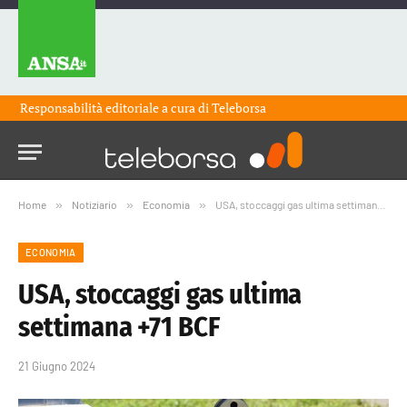
Responsabilità editoriale a cura di
Teleborsa
Home
»
Notiziario
»
Economia
»
USA, stoccaggi gas ultima settimana +71 BCF
ECONOMIA
USA, stoccaggi gas ultima
settimana +71 BCF
21 Giugno 2024