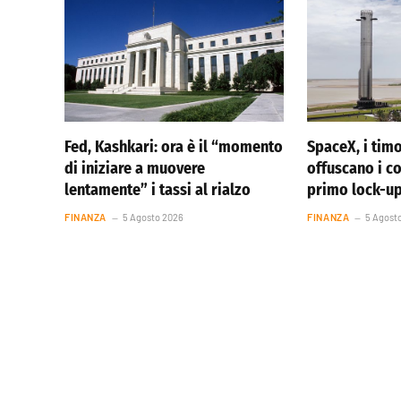
Fed, Kashkari: ora è il “momento
SpaceX, i timo
di iniziare a muovere
offuscano i co
lentamente” i tassi al rialzo
primo lock-u
FINANZA
5 Agosto 2026
FINANZA
5 Agost