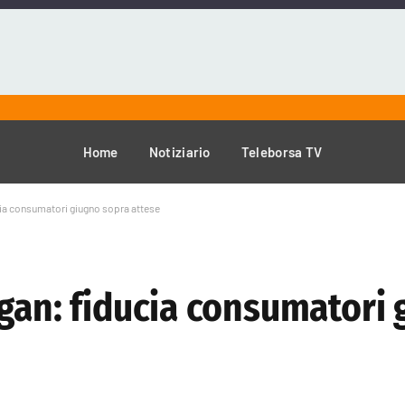
Home
Notiziario
Teleborsa TV
cia consumatori giugno sopra attese
igan: fiducia consumatori