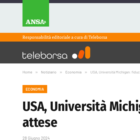
Responsabilità editoriale a cura di
Teleborsa
Home
»
Notiziario
»
Economia
»
USA, Università Michigan: fidu
ECONOMIA
USA, Università Mich
attese
28 Giugno 2024