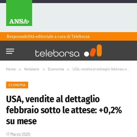
Responsabilità editoriale a cura di
Teleborsa
Home
»
Notiziario
»
Economia
»
USA, vendite al dettaglio febbraio sotto le attese: +0,2% su mese
ECONOMIA
USA, vendite al dettaglio
febbraio sotto le attese: +0,2%
su mese
17 Marzo 2025