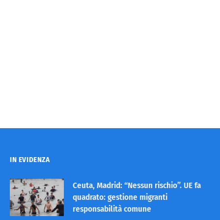
IN EVIDENZA
Ceuta, Madrid: “Nessun rischio”. UE fa
quadrato: gestione migranti
responsabilità comune