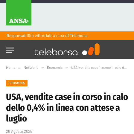
Responsabilità editoriale a cura di
Teleborsa
Home
»
Notiziario
»
Economia
»
USA, vendite case in corso in calo dello 0,4% in linea con attese a luglio
ECONOMIA
USA, vendite case in corso in calo
dello 0,4% in linea con attese a
luglio
28 Agosto 2025