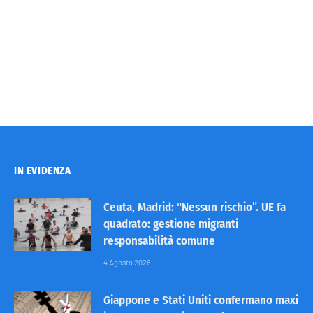
IN EVIDENZA
Ceuta, Madrid: “Nessun rischio”. UE fa
quadrato: gestione migranti
responsabilità comune
4 Agosto 2026
Giappone e Stati Uniti confermano maxi