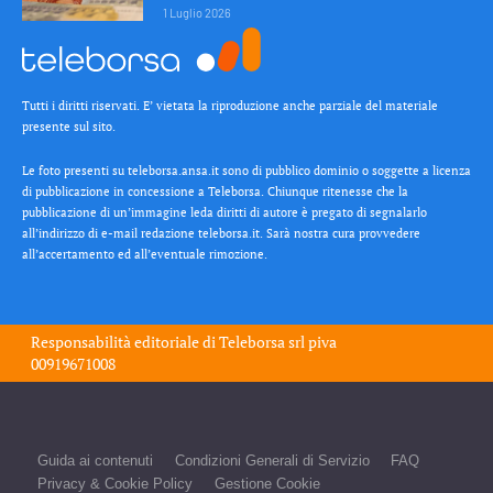
1 Luglio 2026
Tutti i diritti riservati. E’ vietata la riproduzione anche parziale del materiale
presente sul sito.
Le foto presenti su teleborsa.ansa.it sono di pubblico dominio o soggette a licenza
di pubblicazione in concessione a Teleborsa. Chiunque ritenesse che la
pubblicazione di un’immagine leda diritti di autore è pregato di segnalarlo
all’indirizzo di e-mail redazione teleborsa.it. Sarà nostra cura provvedere
all’accertamento ed all’eventuale rimozione.
Responsabilità editoriale di
Teleborsa srl
piva
00919671008
Guida ai contenuti
Condizioni Generali di Servizio
FAQ
Privacy & Cookie Policy
Gestione Cookie