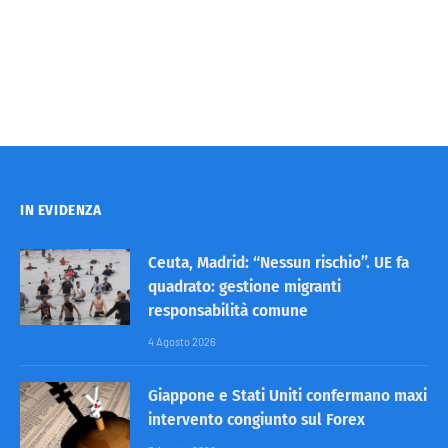
IN EVIDENZA
Ceuta, Madrid: “Nessun rischio”. UE fa
quadrato: gestione migranti
responsabilità comune
4 Agosto 2026
Giappone e Stati Uniti confermano maxi
intervento congiunto sul Forex