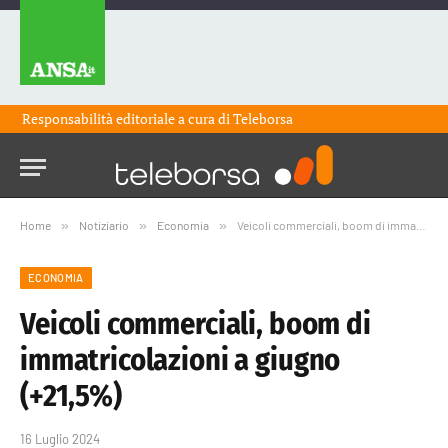
Responsabilità editoriale a cura di
Teleborsa
Home
»
Notiziario
»
Economia
»
Veicoli commerciali, boom di immatricolazioni a giugno (+21,5%)
ECONOMIA
Veicoli commerciali, boom di
immatricolazioni a giugno
(+21,5%)
16 Luglio 2024