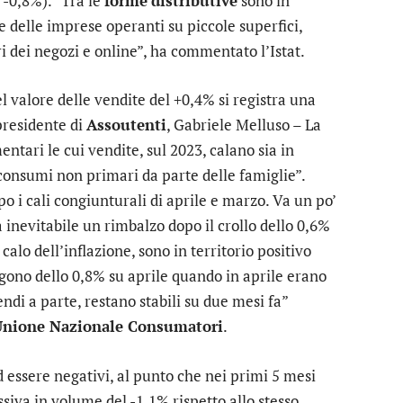
 -0,8%). “Tra le
forme
distributive
sono in
e delle imprese operanti su piccole superfici,
ri dei negozi e online”, ha commentato l’Istat.
 valore delle vendite del +0,4% si registra una
 presidente di
Assoutenti
, Gabriele Melluso – La
ntari le cui vendite, sul 2023, calano sia in
 consumi non primari da parte delle famiglie”.
o i cali congiunturali di aprile e marzo. Va un po’
 inevitabile un rimbalzo dopo il crollo dello 0,6%
calo dell’inflazione, sono in territorio positivo
gono dello 0,8% su aprile quando in aprile erano
ndi a parte, restano stabili su due mesi fa”
Unione Nazionale Consumatori
.
d essere negativi, al punto che nei primi 5 mesi
siva in volume del -1,1% rispetto allo stesso