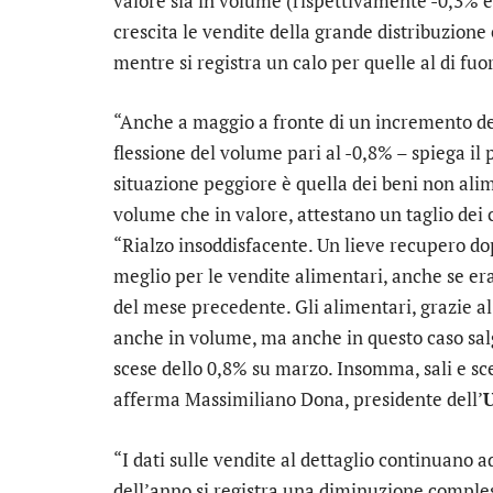
valore sia in volume (rispettivamente -0,3% e
crescita le vendite della grande distribuzione 
mentre si registra un calo per quelle al di fuo
“Anche a maggio a fronte di un incremento del
flessione del volume pari al -0,8% – spiega il
situazione peggiore è quella dei beni non alime
volume che in valore, attestano un taglio dei
“Rialzo insoddisfacente. Un lieve recupero dop
meglio per le vendite alimentari, anche se era
del mese precedente. Gli alimentari, grazie al 
anche in volume, ma anche in questo caso sal
scese dello 0,8% su marzo. Insomma, sali e sce
afferma Massimiliano Dona, presidente dell’
“I dati sulle vendite al dettaglio continuano a
dell’anno si registra una diminuzione comples