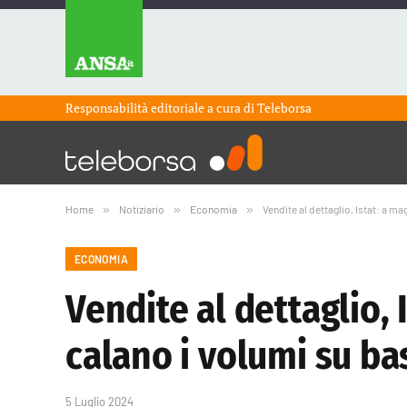
Responsabilità editoriale a cura di
Teleborsa
Home
»
Notiziario
»
Economia
»
Vendite al dettaglio, Istat: a 
ECONOMIA
Vendite al dettaglio,
calano i volumi su ba
5 Luglio 2024