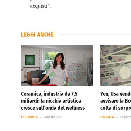
acquisti”.
LEGGI ANCHE
Ceramica, industria da 7,5
Yen, Usa vend
miliardi: la nicchia artistica
avvisare la Bc
cresce sull’onda del wellness
colta di sorp
ECONOMIA
7 Agosto 2026
FINANZA
7 Agost