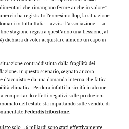
 alimentari che rimangono ferme anche in valore”.
mercio ha registrato l’ennesimo flop, la situazione
omani in tutta Italia – avvisa l’associazione – La
 fine stagione registra quest’anno una flessione, al
5%) dichiara di voler acquistare almeno un capo in
ituazione contraddistinta dalla fragilità dei
flazione. In questo scenario, segnato ancora
ere d’acquisto e da una domanda interna che fatica
bilità climatica. Perdura infatti la siccità in alcune
sta comportando effetti negativi sulle produzioni
nomalo dell’estate sta impattando sulle vendite di
a commentato
Federdistribuzione
.
quisto solo 1,6 miliardi sono stati effettivamente