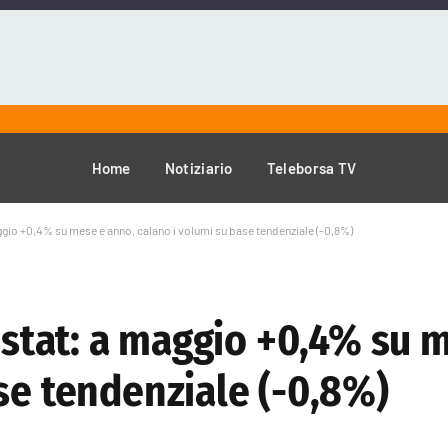
Home
Notiziario
Teleborsa TV
maggio +0,4% su mese e anno, calano i volumi su base tendenziale (-0,8%)
 Istat: a maggio +0,4% su 
se tendenziale (-0,8%)