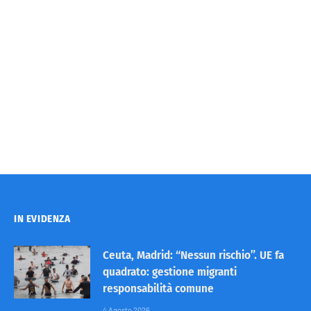
IN EVIDENZA
Ceuta, Madrid: “Nessun rischio”. UE fa
quadrato: gestione migranti
responsabilità comune
4 Agosto 2026