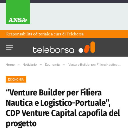
Responsabilità editoriale a cura di
Teleborsa
Home
»
Notiziario
»
Economia
»
“Venture Builder per Filiera Nautica e Logistico-Portuale”, CDP Venture Capital capofila del progetto
ECONOMIA
“Venture Builder per Filiera
Nautica e Logistico-Portuale”,
CDP Venture Capital capofila del
progetto