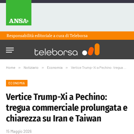
Responsabilità editoriale a cura di
Teleborsa
Home
»
Notiziario
»
Economia
»
Vertice Trump-Xi a Pechino: tregua commerciale prolungata e chiarezza su Iran e Taiwan
ECONOMIA
Vertice Trump-Xi a Pechino:
tregua commerciale prolungata e
chiarezza su Iran e Taiwan
15 Maggio 2026