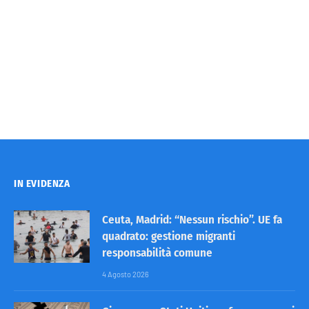
IN EVIDENZA
Ceuta, Madrid: “Nessun rischio”. UE fa
quadrato: gestione migranti
responsabilità comune
4 Agosto 2026