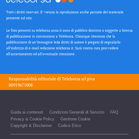
Tutti i diritti riservati. E’ vietata la riproduzione anche parziale del materiale
presente sul sito.
Le foto presenti su teleborsa.ansa.it sono di pubblico dominio o soggette a licenza
di pubblicazione in concessione a Teleborsa. Chiunque ritenesse che la
pubblicazione di un’immagine leda diritti di autore è pregato di segnalarlo
all’indirizzo di e-mail redazione teleborsa.it. Sarà nostra cura provvedere
all’accertamento ed all’eventuale rimozione.
Responsabilità editoriale di
Teleborsa srl
piva
00919671008
Guida ai contenuti
Condizioni Generali di Servizio
FAQ
Privacy & Cookie Policy
Gestione Cookie
Copyright & Disclaimer
Codice Etico