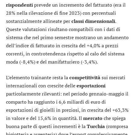
rispondenti
prevede un incremento del fatturato (era il
28% nella rilevazione di fine 2023) con percentuali
sostanzialmente allineate per
classi
dimensionali
.
Queste valutazioni risultano compatibili con i dati di
sistema che nel primo semestre mostrano un andamento
dell’indice di fatturato in crescita del +4,0% a prezzi
correnti, in controtendenza rispetto al calo del sistema
moda (-8,4%) e del manifatturiero (-3,4%).
L’elemento trainante resta la
competitività
sui mercati
internazionali con crescite delle
esportazioni
particolarmente rilevanti: nel periodo gennaio-maggio il
comparto ha raggiunto i 6,6 miliardi di euro di
esportazioni di gioielli in preziosi, in crescita del +63,3%
in valore e del 15,6% in quantità. Il
mercato
che spiega
buona parte di questi incrementi è la
Turchia
(compresa
bigiotteria e argenteria) dove l’export complessivamente