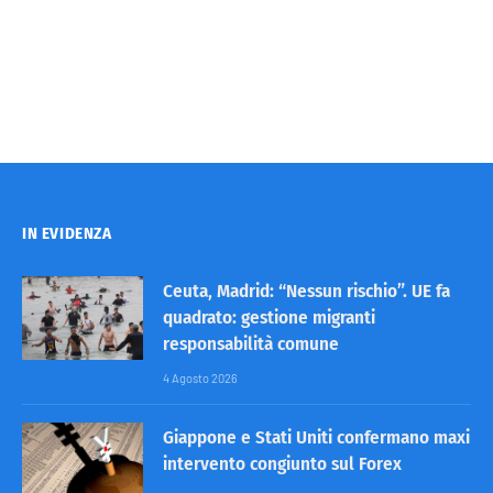
IN EVIDENZA
Ceuta, Madrid: “Nessun rischio”. UE fa
quadrato: gestione migranti
responsabilità comune
4 Agosto 2026
Giappone e Stati Uniti confermano maxi
intervento congiunto sul Forex