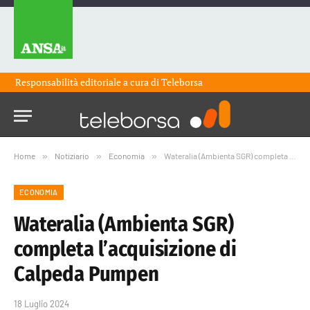
Responsabilità editoriale a cura di
Teleborsa
Home
»
Notiziario
»
Economia
»
Wateralia (Ambienta SGR) completa l’acquisizione di Calpeda Pumpen
ECONOMIA
Wateralia (Ambienta SGR)
completa l’acquisizione di
Calpeda Pumpen
18 Luglio 2024