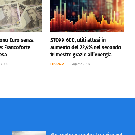
ono Euro senza
STOXX 600, utili attesi in
e: Francoforte
aumento del 22,4% nel secondo
resa
trimestre grazie all’energia
o 2026
FINANZA
7 Agosto 2026
Gas conferma ruolo strategico nel