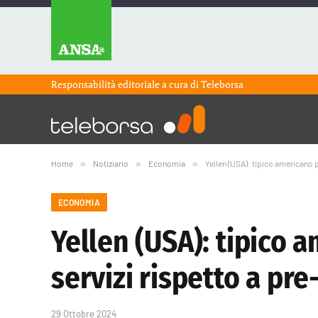
Responsabilità editoriale a cura di
Teleborsa
Home
»
Notiziario
»
Economia
»
Yellen (USA): tipico americano 
ECONOMIA
Yellen (USA): tipico 
servizi rispetto a pr
29 Ottobre 2024