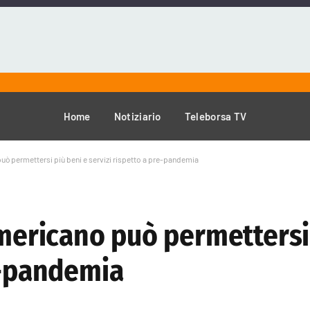
Home
Notiziario
Teleborsa TV
può permettersi più beni e servizi rispetto a pre-pandemia
americano può permettersi
e-pandemia