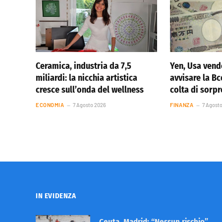
Ceramica, industria da 7,5
Yen, Usa vend
miliardi: la nicchia artistica
avvisare la Bc
cresce sull’onda del wellness
colta di sorp
ECONOMIA
7 Agosto 2026
FINANZA
7 Agost
IN EVIDENZA
Ceuta, Madrid: “Nessun rischio”.